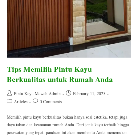
Tips Memilih Pintu Kayu
Berkualitas untuk Rumah Anda
Post
Post
Pintu Kayu Mewah Admin
February 11, 2025
author:
published:
Post
Post
Articles
0 Comments
category:
comments:
Memilih pintu kayu berkualitas bukan hanya soal estetika, tetapi juga
daya tahan dan keamanan rumah Anda. Dari jenis kayu terbaik hingga
perawatan yang tepat, panduan ini akan membantu Anda menemukan