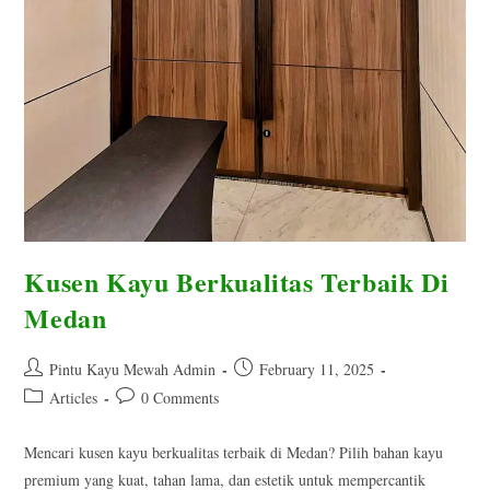
Kusen Kayu Berkualitas Terbaik Di
Medan
Post
Post
Pintu Kayu Mewah Admin
February 11, 2025
author:
published:
Post
Post
Articles
0 Comments
category:
comments:
Mencari kusen kayu berkualitas terbaik di Medan? Pilih bahan kayu
premium yang kuat, tahan lama, dan estetik untuk mempercantik