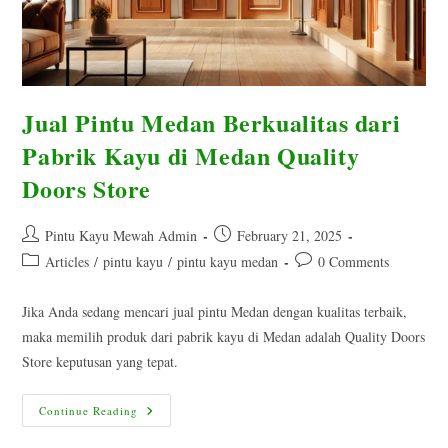
Jual Pintu Medan Berkualitas dari
Pabrik Kayu di Medan Quality
Doors Store
Post
Post
Pintu Kayu Mewah Admin
February 21, 2025
author:
published:
Post
Post
Articles
/
pintu kayu
/
pintu kayu medan
0 Comments
category:
comments:
Jika Anda sedang mencari jual pintu Medan dengan kualitas terbaik,
maka memilih produk dari pabrik kayu di Medan adalah Quality Doors
Store keputusan yang tepat.
Jual
Continue Reading
Pintu
Medan