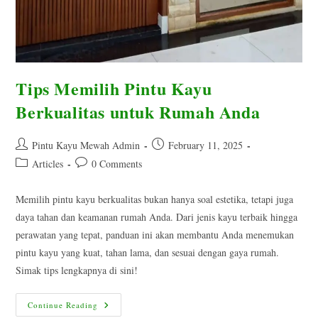
Tips Memilih Pintu Kayu
Berkualitas untuk Rumah Anda
Post
Post
Pintu Kayu Mewah Admin
February 11, 2025
author:
published:
Post
Post
Articles
0 Comments
category:
comments:
Memilih pintu kayu berkualitas bukan hanya soal estetika, tetapi juga
daya tahan dan keamanan rumah Anda. Dari jenis kayu terbaik hingga
perawatan yang tepat, panduan ini akan membantu Anda menemukan
pintu kayu yang kuat, tahan lama, dan sesuai dengan gaya rumah.
Simak tips lengkapnya di sini!
Tips
Continue Reading
Memilih