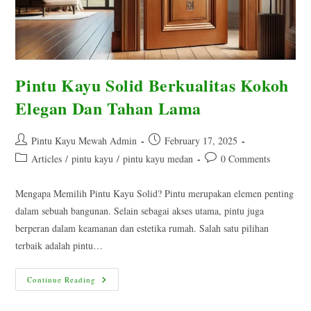
Pintu Kayu Solid Berkualitas Kokoh
Elegan Dan Tahan Lama
Post
Post
Pintu Kayu Mewah Admin
February 17, 2025
author:
published:
Post
Post
Articles
/
pintu kayu
/
pintu kayu medan
0 Comments
category:
comments:
Mengapa Memilih Pintu Kayu Solid? Pintu merupakan elemen penting
dalam sebuah bangunan. Selain sebagai akses utama, pintu juga
berperan dalam keamanan dan estetika rumah. Salah satu pilihan
terbaik adalah pintu…
Pintu
Continue Reading
Kayu
Solid
Berkualitas