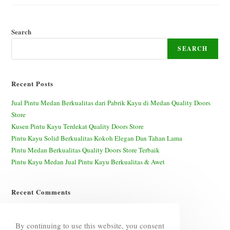
Berkualitas
Dari
Pabrik
Kayu
Di
Search
Medan
Quality
SEARCH
Doors
Store
Recent Posts
Jual Pintu Medan Berkualitas dari Pabrik Kayu di Medan Quality Doors
Store
Kusen Pintu Kayu Terdekat Quality Doors Store
Pintu Kayu Solid Berkualitas Kokoh Elegan Dan Tahan Lama
Pintu Medan Berkualitas Quality Doors Store Terbaik
Pintu Kayu Medan Jual Pintu Kayu Berkualitas & Awet
Recent Comments
A WordPress Commenter
on
Hello world!
By continuing to use this website, you consent