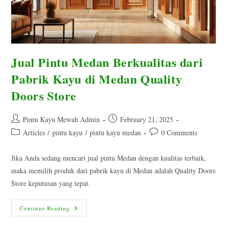
Jual Pintu Medan Berkualitas dari
Pabrik Kayu di Medan Quality
Doors Store
Post
Post
Pintu Kayu Mewah Admin
February 21, 2025
author:
published:
Post
Post
Articles
/
pintu kayu
/
pintu kayu medan
0 Comments
category:
comments:
Jika Anda sedang mencari jual pintu Medan dengan kualitas terbaik,
maka memilih produk dari pabrik kayu di Medan adalah Quality Doors
Store keputusan yang tepat.
Jual
Continue Reading
Pintu
Medan